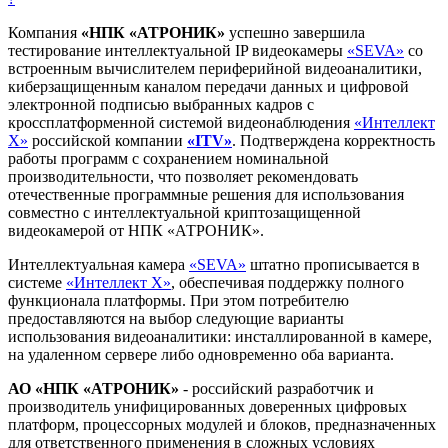
Компания
«НПК «АТРОНИК»
успешно завершила
тестирование интеллектуальной IP видеокамеры
«SEVA»
со
встроенным вычислителем периферийной видеоаналитики,
киберзащищенным каналом передачи данных и цифровой
электронной подписью выбранных кадров с
кроссплатформенной системой видеонаблюдения
«Интеллект
Х»
российской компании
«
ITV
»
. Подтверждена корректность
работы программ с сохранением номинальной
производительности, что позволяет рекомендовать
отечественные программные решения для использования
совместно с интеллектуальной криптозащищенной
видеокамерой от НПК «АТРОНИК».
Интеллектуальная камера
«SEVA»
штатно прописывается в
системе
«Интеллект Х»
, обеспечивая поддержку полного
функционала платформы. При этом потребителю
предоставляются на выбор следующие варианты
использования видеоаналитики: инсталлированной в камере,
на удаленном сервере либо одновременно оба варианта.
АО «НПК «АТРОНИК»
- российский разработчик и
производитель унифицированных доверенных цифровых
платформ, процессорных модулей и блоков, предназначенных
для ответственного применения в сложных условиях