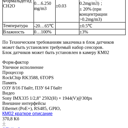
Формальдегид
0…6.250
0.2mg/m3)；
CH2O
±0.03
mg/m3
± 20% (при
концентрации
>0.2mg/m3)
Температура
-20…65℃
±0.5℃
Влажность
0…100%
±3%
По Техническим требованиям заказчика в блок датчиков
может быть установлен требуемый набор сенсоров.
Блок датчиков может быть установлен в камеру КМ02
Форм-фактор
Уличное исполнение
Процессор
RockChip RK3588, 6TOPS
Память
ОЗУ 8/16 Гбайт, ПЗУ 64 Гбайт
Видео
Sony IMX335 1/2,8” 2592(H) × 1944(V)@30fps
Внешние интерфейсы
Ethernet (PoE+), RS485, GPIO,
КМ02 краткое описание
370,8 Кб