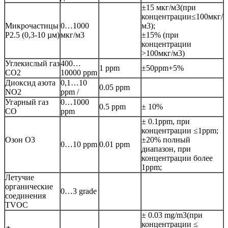
±15 мкг/м3(при
концентрации≤100мкг/
Микрочастицы
0…1000
м3);
P2.5 (0,3-10 µм)
мкг/м3
±15% (при
концентрации
>100мкг/м3)
Углекислый газ
400…
1 ppm
±50ppm+5%
CO2
10000 ppm
Диоксид азота
0,1…10
0.05 ppm
NO2
ppm /
Угарный газ
0…1000
0.5 ppm
± 10%
CO
ppm
± 0.1ppm, при
концентрации ≤1ppm;
Озон O3
±20% полный
0…10 ppm
0.01 ppm
диапазон, при
концентрации более
1ppm;
Летучие
органические
0…3 grade
соединения
TVOC
± 0.03 mg/m3(при
концентрации ≤