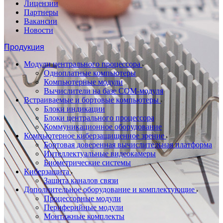
Лицензии
Партнеры
Вакансии
Новости
Продукция
Модули центрального процессора
Одноплатные компьютеры
Компьютерные модули
Вычислители на базе COM-модуля
Встраиваемые и бортовые компьютеры
Блоки индикации
Блоки центрального процессора
Коммуникационное оборудование
Компьютерное киберзащищенное зрение
Бортовая доверенная вычислительная платформа
Интеллектуальные видеокамеры
Биометрические системы
Киберзащита
Защита каналов связи
Дополнительное оборудование и комплектующие
Процессорные модули
Периферийные модули
Монтажные комплекты