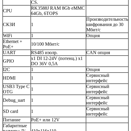
CS.
RK3588J RAM 8Gb eMMC
CPU
64Gb, 6TOPS
Производительность
СКЗИ
1
шифрования до 30
Мбит/с
WiFi
1
Опция
Ethernet +
10/100 Мбит/с
PoE+
UART
RS485 изолр.
CAN опция
x1 DI 12-24V (потенц.) x1
GPIO
DO 36V 0,5A
I2C
1
Опция
Сервисный
HDMI
1
интерфейс
USB3 Type C
Сервисный
1
OTG
интерфейс
Сервисный
Debug_uart
1
интерфейс
Сервисный
SD card
1
интерфейс
Питание
PoE+ или 12V
Габаритные
размеры Д/
410x116x110