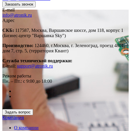
Заказать звонок
E-mail
info@atronik.ru
Адрес
СКБ:
117587, Москва, Варшавское шоссе, дом 118, корпус 1
(Бизнес-центр "Варшавка Sky")
Производство:
124460, г.Москва, г. Зеленоград, проезд 4801,
дом 7, стр. 5, (территория Квант)
Служба технической поддержки:
E-mail:
support@atronik.ru
Режим работы
Пн. – Пт.: с 9:00 до 18:00
Задать вопрос
Компания
О компании