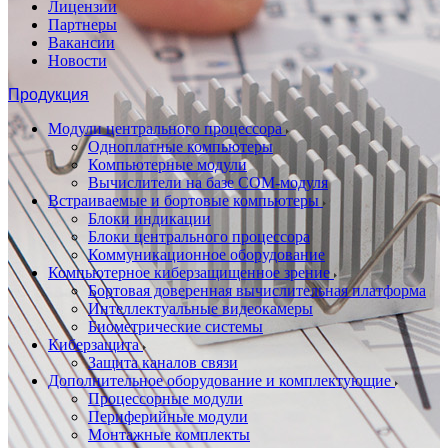
Лицензии
Партнеры
Вакансии
Новости
Продукция
Модули центрального процессора
Одноплатные компьютеры
Компьютерные модули
Вычислители на базе COM-модуля
Встраиваемые и бортовые компьютеры
Блоки индикации
Блоки центрального процессора
Коммуникационное оборудование
Компьютерное киберзащищенное зрение
Бортовая доверенная вычислительная платформа
Интеллектуальные видеокамеры
Биометрические системы
Киберзащита
Защита каналов связи
Дополнительное оборудование и комплектующие
Процессорные модули
Периферийные модули
Монтажные комплекты