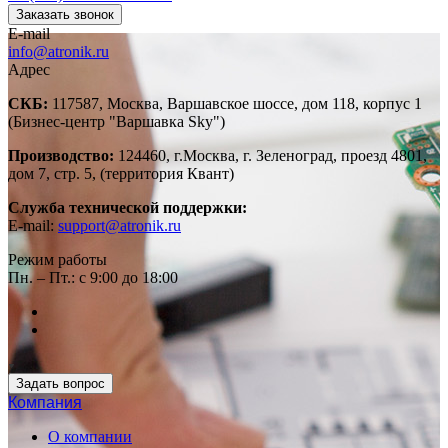
Заказать звонок
E-mail
info@atronik.ru
Адрес
СКБ:
117587, Москва, Варшавское шоссе, дом 118, корпус 1
(Бизнес-центр "Варшавка Sky")
Производство:
124460, г.Москва, г. Зеленоград, проезд 4801,
дом 7, стр. 5, (территория Квант)
Служба технической поддержки:
E-mail:
support@atronik.ru
Режим работы
Пн. – Пт.: с 9:00 до 18:00
Задать вопрос
Компания
О компании