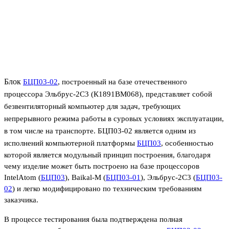
Блок
БЦП03-02
, построенный на базе отечественного
процессора Эльбрус-2С3 (К1891ВМ068), представляет собой
безвентиляторный
компьютер для задач, требующих
непрерывного режима работы в суровых условиях эксплуатации,
в том числе на транспорте. БЦП03-02 является одним из
исполнений компьютерной платформы
БЦП03
,
особенностью
которой является модульный принцип построения, благодаря
чему изделие может быть построено на базе процессоров
Intel
Atom
(
БЦП03
),
Baikal
-
M
(
БЦП03-01
), Эльбрус-2С3 (
БЦП03-
02
) и легко модифицировано по техническим требованиям
заказчика.
В процессе тестирования была подтверждена полная